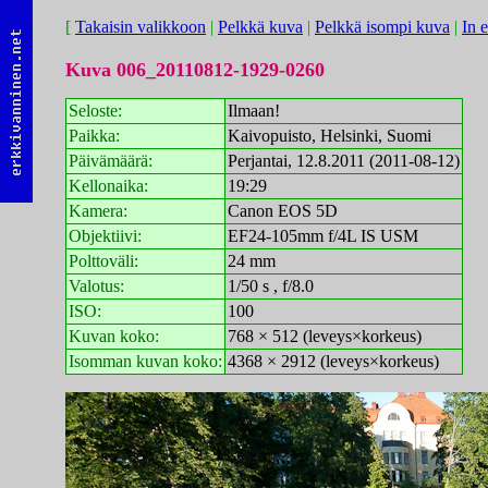
[
Takaisin valikkoon
|
Pelkkä kuva
|
Pelkkä isompi kuva
|
In 
Kuva 006_20110812-1929-0260
Seloste:
Ilmaan!
Paikka:
Kaivopuisto, Helsinki, Suomi
Päivämäärä:
Perjantai, 12.8.2011 (2011-08-12)
Kellonaika:
19:29
Kamera:
Canon EOS 5D
Objektiivi:
EF24-105mm f/4L IS USM
Polttoväli:
24 mm
Valotus:
1/50 s , f/8.0
ISO:
100
Kuvan koko:
768 × 512 (leveys×korkeus)
Isomman kuvan koko:
4368 × 2912 (leveys×korkeus)