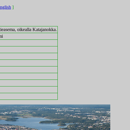
english
]
tieasema, oikealla Katajanokka.
mi