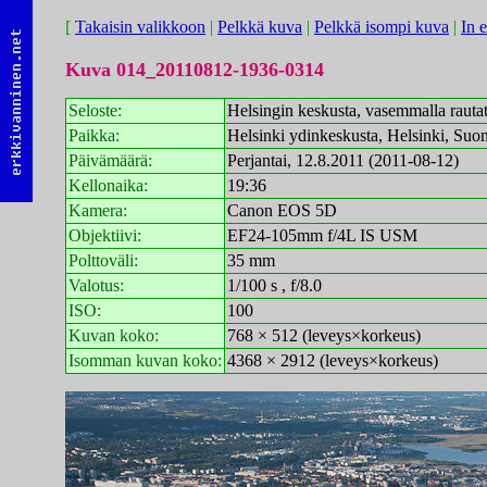
[
Takaisin valikkoon
|
Pelkkä kuva
|
Pelkkä isompi kuva
|
In 
Kuva 014_20110812-1936-0314
Seloste:
Helsingin keskusta, vasemmalla rauta
Paikka:
Helsinki ydinkeskusta, Helsinki, Suo
Päivämäärä:
Perjantai, 12.8.2011 (2011-08-12)
Kellonaika:
19:36
Kamera:
Canon EOS 5D
Objektiivi:
EF24-105mm f/4L IS USM
Polttoväli:
35 mm
Valotus:
1/100 s , f/8.0
ISO:
100
Kuvan koko:
768 × 512 (leveys×korkeus)
Isomman kuvan koko:
4368 × 2912 (leveys×korkeus)