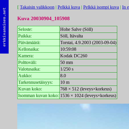
[
Takaisin valikkoon
|
Pelkkä kuva
|
Pelkkä isompi kuva
|
In 
Kuva 20030904_105908
Seloste:
Hohe Salve (Söll)
Paikka:
Söll, Itävalta
Päivämäärä:
Torstai, 4.9.2003 (2003-09-04)
Kellonaika:
10:59:08
Kamera:
Kodak DC260
Polttoväli:
50 mm
Valotusaika:
1/250 s
Aukko:
8.0
Tarkennusetäisyys:
10 m
Kuvan koko:
768 × 512 (leveys×korkeus)
Isomman kuvan koko:
1536 × 1024 (leveys×korkeus)