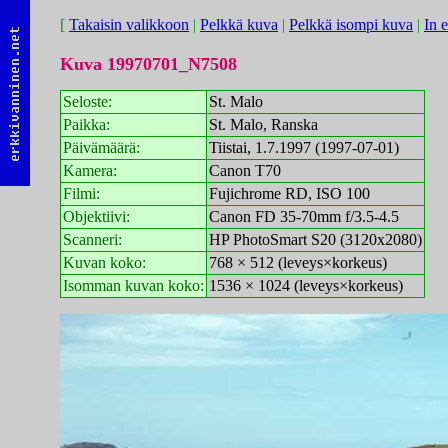
[
Takaisin valikkoon
|
Pelkkä kuva
|
Pelkkä isompi kuva
|
In 
Kuva 19970701_N7508
Seloste:
St. Malo
Paikka:
St. Malo, Ranska
Päivämäärä:
Tiistai, 1.7.1997 (1997-07-01)
Kamera:
Canon T70
Filmi:
Fujichrome RD, ISO 100
Objektiivi:
Canon FD 35-70mm f/3.5-4.5
Scanneri:
HP PhotoSmart S20 (3120x2080)
Kuvan koko:
768 × 512 (leveys×korkeus)
Isomman kuvan koko:
1536 × 1024 (leveys×korkeus)