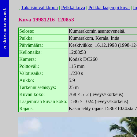
[
Takaisin valikkoon
|
Pelkkä kuva
|
Pelkkä laajempi kuva
|
In
Kuva 19981216_120853
Seloste:
Kumarakomin asuntoveneitä.
Paikka:
Kumarakom, Kerala, Intia
Päivämäärä:
Keskiviikko, 16.12.1998 (1998-12
Kellonaika:
12:08:53
Kamera:
Kodak DC260
Polttoväli:
115 mm
Valotusaika:
1/230 s
Aukko:
5.9
Tarkennusetäisyys:
25 m
Kuvan koko:
768 × 512 (leveys×korkeus)
Laajemman kuvan koko:
1536 × 1024 (leveys×korkeus)
Rajaus:
Käsin tehty rajaus 1536×1024:sta