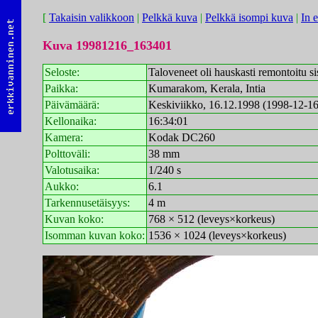
[
Takaisin valikkoon
|
Pelkkä kuva
|
Pelkkä isompi kuva
|
In 
Kuva 19981216_163401
Seloste:
Taloveneet oli hauskasti remontoitu si
Paikka:
Kumarakom, Kerala, Intia
Päivämäärä:
Keskiviikko, 16.12.1998 (1998-12-16
Kellonaika:
16:34:01
Kamera:
Kodak DC260
Polttoväli:
38 mm
Valotusaika:
1/240 s
Aukko:
6.1
Tarkennusetäisyys:
4 m
Kuvan koko:
768 × 512 (leveys×korkeus)
Isomman kuvan koko:
1536 × 1024 (leveys×korkeus)