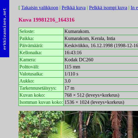
[
Takaisin valikkoon
|
Pelkkä kuva
|
Pelkkä isompi kuva
|
In 
Kuva 19981216_164316
Seloste:
Kumarakom.
Paikka:
Kumarakom, Kerala, Intia
Päivämäärä:
Keskiviikko, 16.12.1998 (1998-12-16
Kellonaika:
16:43:16
Kamera:
Kodak DC260
Polttoväli:
115 mm
Valotusaika:
1/110 s
Aukko:
3.0
Tarkennusetäisyys:
17 m
Kuvan koko:
768 × 512 (leveys×korkeus)
Isomman kuvan koko:
1536 × 1024 (leveys×korkeus)