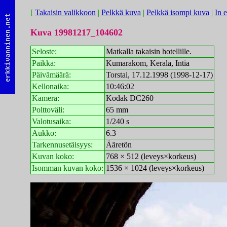
[
Takaisin valikkoon
|
Pelkkä kuva
|
Pelkkä isompi kuva
|
In 
Kuva 19981217_104602
Seloste:
Matkalla takaisin hotellille.
Paikka:
Kumarakom, Kerala, Intia
Päivämäärä:
Torstai, 17.12.1998 (1998-12-17)
Kellonaika:
10:46:02
Kamera:
Kodak DC260
Polttoväli:
65 mm
Valotusaika:
1/240 s
Aukko:
6.3
Tarkennusetäisyys:
Ääretön
Kuvan koko:
768 × 512 (leveys×korkeus)
Isomman kuvan koko:
1536 × 1024 (leveys×korkeus)