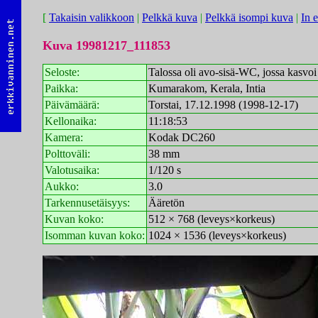
[
Takaisin valikkoon
|
Pelkkä kuva
|
Pelkkä isompi kuva
|
In 
Kuva 19981217_111853
Seloste:
Talossa oli avo-sisä-WC, jossa kasvoi
Paikka:
Kumarakom, Kerala, Intia
Päivämäärä:
Torstai, 17.12.1998 (1998-12-17)
Kellonaika:
11:18:53
Kamera:
Kodak DC260
Polttoväli:
38 mm
Valotusaika:
1/120 s
Aukko:
3.0
Tarkennusetäisyys:
Ääretön
Kuvan koko:
512 × 768 (leveys×korkeus)
Isomman kuvan koko:
1024 × 1536 (leveys×korkeus)