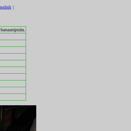
english
]
 banaanipuita.