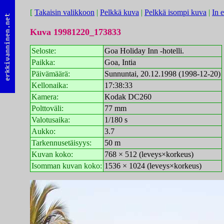
[
Takaisin valikkoon
|
Pelkkä kuva
|
Pelkkä isompi kuva
|
In 
Kuva 19981220_173833
Seloste:
Goa Holiday Inn -hotelli.
Paikka:
Goa, Intia
Päivämäärä:
Sunnuntai, 20.12.1998 (1998-12-20)
Kellonaika:
17:38:33
Kamera:
Kodak DC260
Polttoväli:
77 mm
Valotusaika:
1/180 s
Aukko:
3.7
Tarkennusetäisyys:
50 m
Kuvan koko:
768 × 512 (leveys×korkeus)
Isomman kuvan koko:
1536 × 1024 (leveys×korkeus)