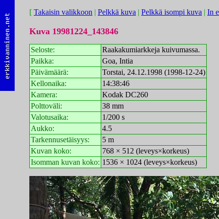
[
Takaisin valikkoon
|
Pelkkä kuva
|
Pelkkä isompi kuva
|
In 
Kuva 19981224_143846
Seloste:
Raakakumiarkkeja kuivumassa.
Paikka:
Goa, Intia
Päivämäärä:
Torstai, 24.12.1998 (1998-12-24)
Kellonaika:
14:38:46
Kamera:
Kodak DC260
Polttoväli:
38 mm
Valotusaika:
1/200 s
Aukko:
4.5
Tarkennusetäisyys:
5 m
Kuvan koko:
768 × 512 (leveys×korkeus)
Isomman kuvan koko:
1536 × 1024 (leveys×korkeus)