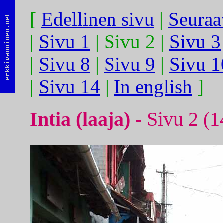
[
Edellinen sivu
|
Seuraa
|
Sivu 1
| Sivu 2 |
Sivu 3
|
Sivu 8
|
Sivu 9
|
Sivu 1
|
Sivu 14
|
In english
]
Intia (laaja)
- Sivu 2 (1