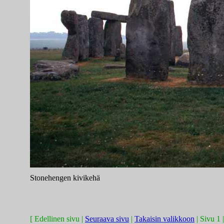
Stonehengen kivikehä
[ Edellinen sivu |
Seuraava sivu
|
Takaisin valikkoon
| Sivu 1 