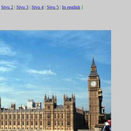
|
Sivu 2
|
Sivu 3
|
Sivu 4
|
Sivu 5
|
In english
]