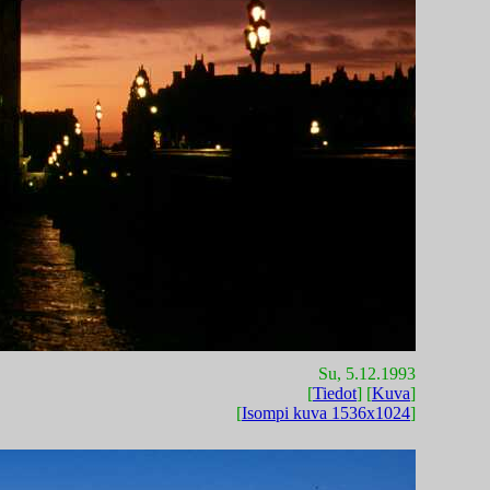
Su, 5.12.1993
[
Tiedot
] [
Kuva
]
[
Isompi kuva 1536x1024
]