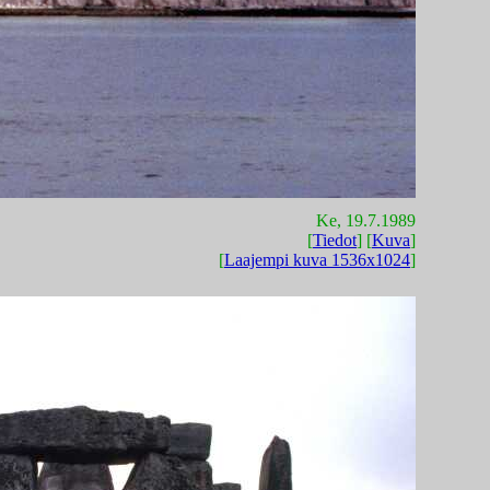
Ke, 19.7.1989
[
Tiedot
] [
Kuva
]
[
Laajempi kuva 1536x1024
]