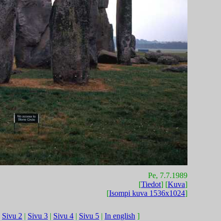
Pe, 7.7.1989
[
Tiedot
] [
Kuva
]
[
Isompi kuva 1536x1024
]
|
Sivu 2
|
Sivu 3
|
Sivu 4
|
Sivu 5
|
In english
]