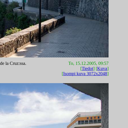
 de la Cruz:ssa.
To, 15.12.2005, 09:57
[
Tiedot
] [
Kuva
]
[
Isompi kuva 3072x2048
]