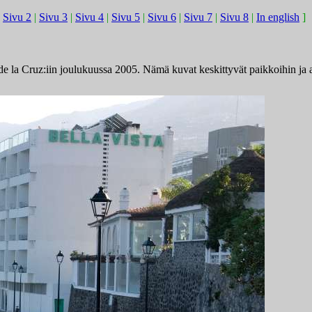
|
Sivu 2
|
Sivu 3
|
Sivu 4
|
Sivu 5
|
Sivu 6
|
Sivu 7
|
Sivu 8
|
In english
]
la Cruz:iin joulukuussa 2005. Nämä kuvat keskittyvät paikkoihin ja aih