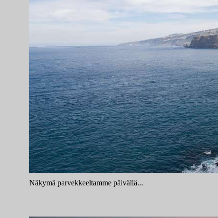
Näkymä parvekkeeltamme päivällä...