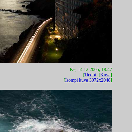
Ke, 14.12.2005, 18:47
[
Tiedot
] [
Kuva
]
[
Isompi kuva 3072x2048
]