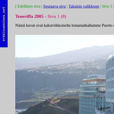
[ Edellinen sivu |
Seuraava sivu
|
Takaisin valikkoon
| Sivu 1 
Teneriffa 2005
- Sivu 1 (8)
Nämä kuvat ovat kaksiviikkoiselta lomamatkaltamme Puerto de 