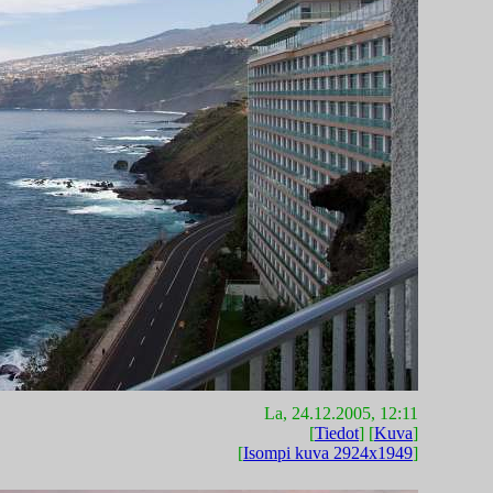
La, 24.12.2005, 12:11
[
Tiedot
] [
Kuva
]
[
Isompi kuva 2924x1949
]