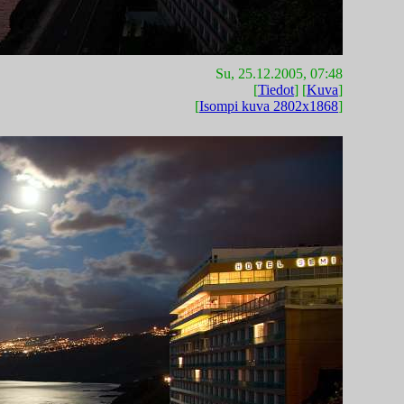
Su, 25.12.2005, 07:48
[
Tiedot
] [
Kuva
]
[
Isompi kuva 2802x1868
]