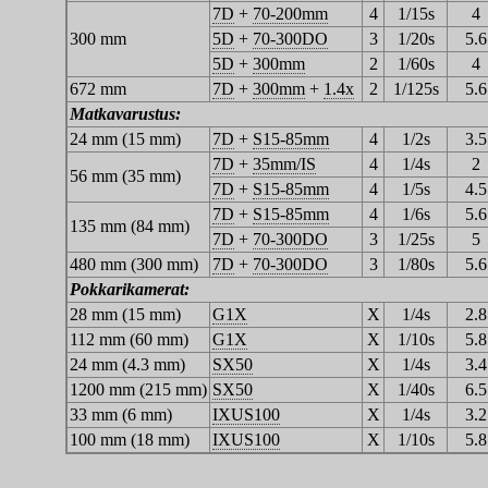
7D
+
70-200mm
4
1/15s
4
300 mm
5D
+
70-300DO
3
1/20s
5.6
5D
+
300mm
2
1/60s
4
672 mm
7D
+
300mm
+
1.4x
2
1/125s
5.6
Matkavarustus:
24 mm (15 mm)
7D
+
S15-85mm
4
1/2s
3.5
7D
+
35mm/IS
4
1/4s
2
56 mm (35 mm)
7D
+
S15-85mm
4
1/5s
4.5
7D
+
S15-85mm
4
1/6s
5.6
135 mm (84 mm)
7D
+
70-300DO
3
1/25s
5
480 mm (300 mm)
7D
+
70-300DO
3
1/80s
5.6
Pokkarikamerat:
28 mm (15 mm)
G1X
X
1/4s
2.8
112 mm (60 mm)
G1X
X
1/10s
5.8
24 mm (4.3 mm)
SX50
X
1/4s
3.4
1200 mm (215 mm)
SX50
X
1/40s
6.5
33 mm (6 mm)
IXUS100
X
1/4s
3.2
100 mm (18 mm)
IXUS100
X
1/10s
5.8