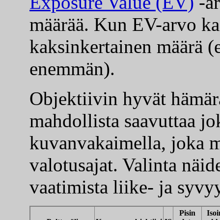
Exposure Value (EV)
-ar
määrää. Kun EV-arvo kas
kaksinkertainen määrä (
enemmän).
Objektiivin hyvät hämä
mahdollista saavuttaa jok
kuvanvakaimella, joka 
valotusajat. Valinta näid
vaatimista liike- ja syvy
Pisin
Isoi