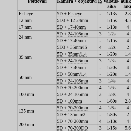
Polttoväli
Kamera + objektiivi
IS
valotus-
aukk
aika
luk
Fisheye
5D
+
Fisheye
-
1/13s
2.8
12 mm
5D3
+
12-24mm
-
1/15s
4.5
17 mm
5D
+
17-40mm
-
1/13s
4
5D
+
24-105mm
3
1/2s
4
24 mm
5D
+
17-40mm
-
1/15s
4
5D3
+
35mm/IS
4
1/2s
2
5D
+
35mm/1.4
-
1/20s
1.4
35 mm
5D
+
24-105mm
3
1/3s
4
5D
+
17-40mm
-
1/20s
4
5D
+
50mm/1.4
-
1/20s
1.4
50 mm
5D
+
24-105mm
3
1/4s
4
5D
+
70-200mm
4
1/6s
4
100 mm
5D
+
24-105mm
3
1/8s
4
5D
+
100mm
-
1/60s
2.8
5D
+
70-200mm
4
1/6s
4
135 mm
5D
+
135mm/2
-
1/80s
2
5D
+
70-200mm
4
1/13s
4
200 mm
5D
+
70-300DO
3
1/15s
5.6